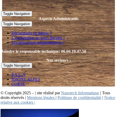
Toggle Navigation
Aspects Administratifs
Toggle Navigation
Déclarations en Mairie ?
L’exonération de taxes fiscales ?
Les démarches administratives ?
Joindre le responsable technique: 06.66.10.47.58
Nos secteurs :
Toggle Navigation
P.A.C.A
RHÔNE ALPES
CORSE
© Copyright 2025 – | site réalisé par
Nanotech Informatique
| Tous
droits réservés |
Mentions légales
|
Politique de confidentialité
|
Notice
relative aux cookies |