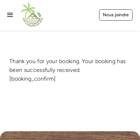
Passer
au
Nous joindre
Toggle
contenu
Navigation
Accueil
Tous nos chalets
Thank you for your booking. Your booking has
Par catégories
been successfully received.
[booking_confirm]
Par surfaces
Sur mesure
Actualités
Ameublement & déco